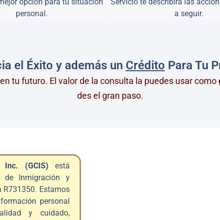
mejor opción para tu situación
Servicio te describirá las accio
personal.
a seguir.
ia el Éxito y además un
Crédito
Para Tu P
o en tu futuro. El valor de la consulta la puedes usar como
des el gran paso.
 Inc. (GCIS)
está
s de Inmigración y
ia R731350. Estamos
nformación personal
alidad y cuidado,