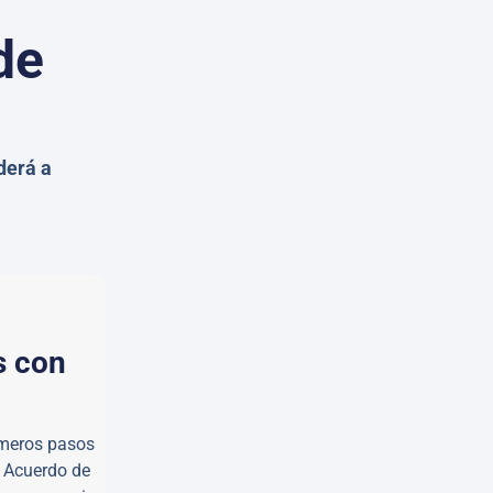
de
derá a
s con
rimeros pasos
l Acuerdo de